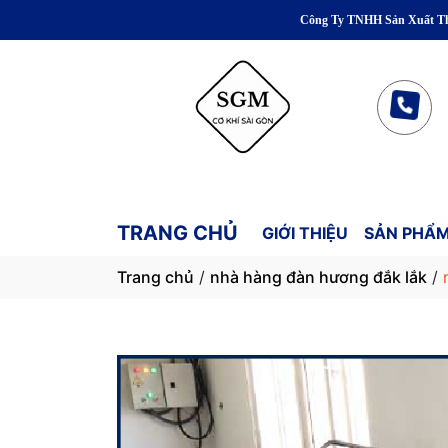
Công Ty TNHH Sản Xuất Thương Mại 
TRANG CHỦ
GIỚI THIỆU
SẢN PHẨM
Trang chủ
/
nhà hàng đàn hương đắk lắk
/