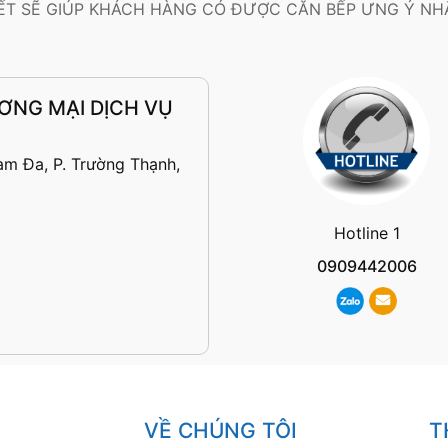
KẾT SẼ GIÚP KHÁCH HÀNG CÓ ĐƯỢC CĂN BẾP ƯNG Ý NHẤ
ƠNG MẠI DỊCH VỤ
am Đa, P. Trường Thạnh,
Hotline 1
0909442006
VỀ CHÚNG TÔI
T