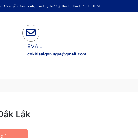
93/13 Nguyễn Duy Trinh, Tam Đa, Trường Thạnh, Thủ Đức, TPHCM
EMAIL
cokhisaigon.sgm@gmail.com
Đắk Lắk
e 1