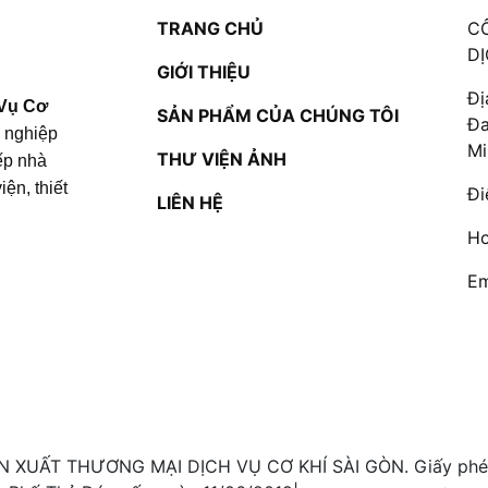
TRANG CHỦ
C
DỊ
GIỚI THIỆU
Đị
 Vụ Cơ
SẢN PHẨM CỦA CHÚNG TÔI
Đa
g nghiệp
Mi
THƯ VIỆN ẢNH
bếp nhà
ện, thiết
Đi
LIÊN HỆ
Ho
Em
N XUẤT THƯƠNG MẠI DỊCH VỤ CƠ KHÍ SÀI GÒN. Giấy phép