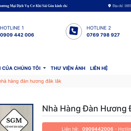
Dịch Vụ Cơ Khí Sài Gòn kính chào Quý khách!
Địa chỉ: 16
HOTLINE 1
HOTLINE 2
0909 442 006
0769 798 927
 CỦA CHÚNG TÔI
THƯ VIỆN ẢNH
LIÊN HỆ
nhà hàng đàn hương đắk lắk
Nhà Hàng Đàn Hương 
Liên hệ:
0909442006
- Hotlin