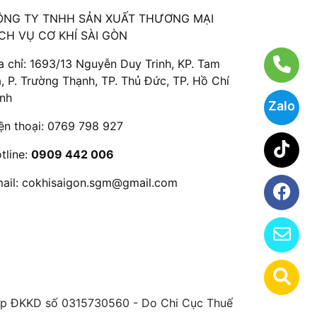
ÔNG TY TNHH SẢN XUẤT THƯƠNG MẠI
CH VỤ CƠ KHÍ SÀI GÒN
a chỉ: 1693/13 Nguyễn Duy Trinh, KP. Tam
, P. Trường Thạnh, TP. Thủ Đức, TP. Hồ Chí
nh
Zalo
ện thoại:
0769 798 927
tline:
0909 442 006
ail:
cokhisaigon.sgm@gmail.com
 ĐKKD số 0315730560 - Do Chi Cục Thuế