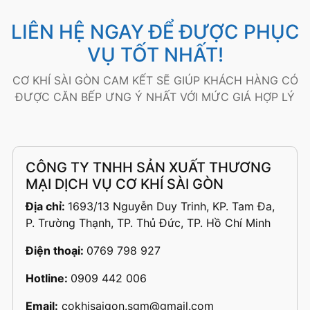
LIÊN HỆ NGAY ĐỂ ĐƯỢC PHỤC
VỤ TỐT NHẤT!
CƠ KHÍ SÀI GÒN CAM KẾT SẼ GIÚP KHÁCH HÀNG CÓ
ĐƯỢC CĂN BẾP ƯNG Ý NHẤT VỚI MỨC GIÁ HỢP LÝ
CÔNG TY TNHH SẢN XUẤT THƯƠNG
MẠI DỊCH VỤ CƠ KHÍ SÀI GÒN
Địa chỉ:
1693/13 Nguyễn Duy Trinh, KP. Tam Đa,
P. Trường Thạnh, TP. Thủ Đức, TP. Hồ Chí Minh
Điện thoại:
0769 798 927
Hotline:
0909 442 006
Email:
cokhisaigon.sgm@gmail.com