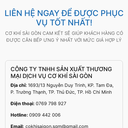
LIÊN HỆ NGAY ĐỂ ĐƯỢC PHỤC
VỤ TỐT NHẤT!
CƠ KHÍ SÀI GÒN CAM KẾT SẼ GIÚP KHÁCH HÀNG CÓ
ĐƯỢC CĂN BẾP ƯNG Ý NHẤT VỚI MỨC GIÁ HỢP LÝ
CÔNG TY TNHH SẢN XUẤT THƯƠNG
MẠI DỊCH VỤ CƠ KHÍ SÀI GÒN
Địa chỉ:
1693/13 Nguyễn Duy Trinh, KP. Tam Đa,
P. Trường Thạnh, TP. Thủ Đức, TP. Hồ Chí Minh
Điện thoại:
0769 798 927
Hotline:
0909 442 006
Email:
cokhisaigon.sgm@gmail.com