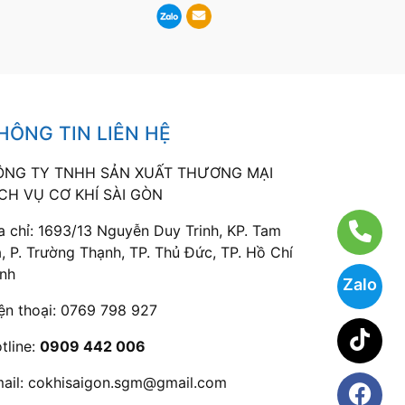
HÔNG TIN LIÊN HỆ
ÔNG TY TNHH SẢN XUẤT THƯƠNG MẠI
CH VỤ CƠ KHÍ SÀI GÒN
a chỉ: 1693/13 Nguyễn Duy Trinh, KP. Tam
, P. Trường Thạnh, TP. Thủ Đức, TP. Hồ Chí
nh
Zalo
ện thoại:
0769 798 927
tline:
0909 442 006
ail:
cokhisaigon.sgm@gmail.com