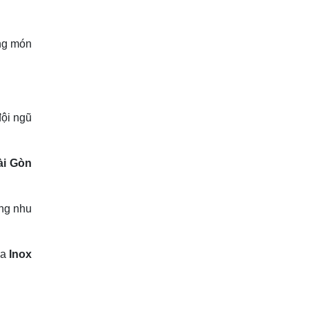
ững món
đội ngũ
ài Gòn
ng nhu
ủa
Inox