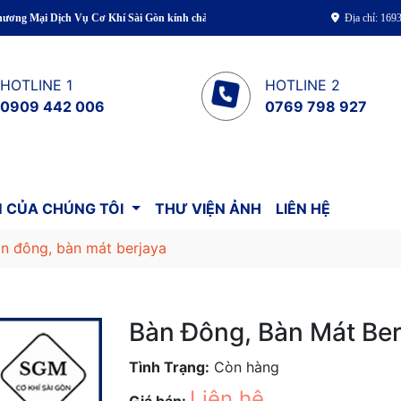
ịch Vụ Cơ Khí Sài Gòn kính chào Quý khách!
Địa chỉ: 16
HOTLINE 1
HOTLINE 2
0909 442 006
0769 798 927
 CỦA CHÚNG TÔI
THƯ VIỆN ẢNH
LIÊN HỆ
n đông, bàn mát berjaya
Bàn Đông, Bàn Mát Ber
Tình Trạng:
Còn hàng
Liên hệ