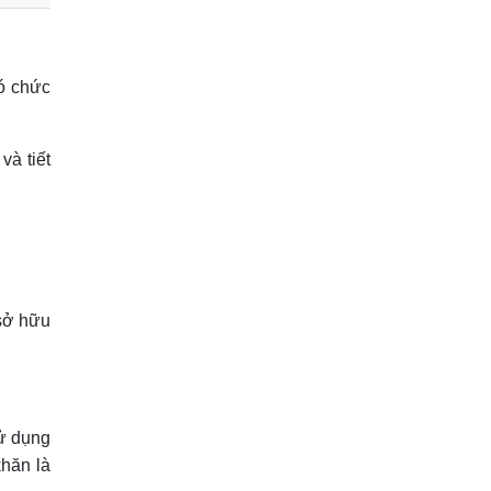
có chức
và tiết
 sở hữu
sử dụng
hăn là