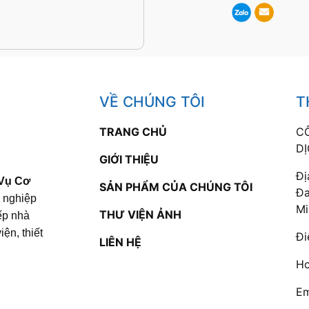
VỀ CHÚNG TÔI
T
TRANG CHỦ
C
DỊ
GIỚI THIỆU
Đị
 Vụ Cơ
SẢN PHẨM CỦA CHÚNG TÔI
Đa
g nghiệp
Mi
THƯ VIỆN ẢNH
bếp nhà
ện, thiết
Đi
LIÊN HỆ
Ho
Em