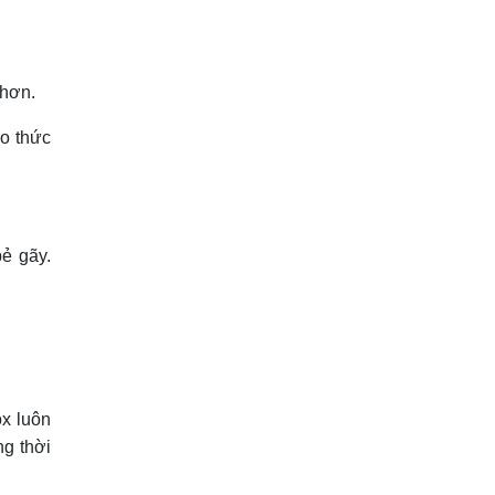
 hơn.
ào thức
bẻ gãy.
ox luôn
ng thời