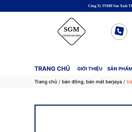
Công Ty TNHH Sản Xuất Thương Mại D
TRANG CHỦ
GIỚI THIỆU
SẢN PHẨM
Trang chủ
/
bàn đông, bàn mát berjaya
/
bà