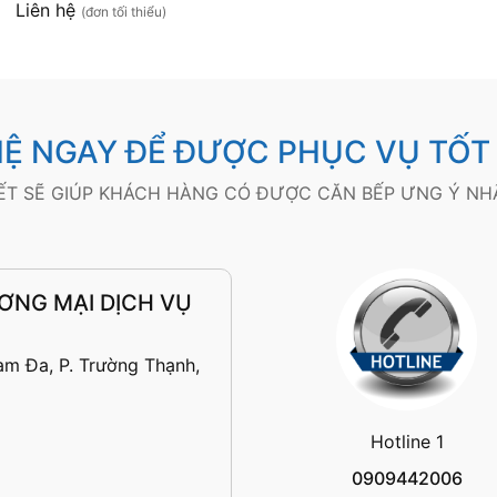
Liên hệ
(đơn tối thiểu)
HỆ NGAY ĐỂ ĐƯỢC PHỤC VỤ TỐT
KẾT SẼ GIÚP KHÁCH HÀNG CÓ ĐƯỢC CĂN BẾP ƯNG Ý NHẤ
ƠNG MẠI DỊCH VỤ
am Đa, P. Trường Thạnh,
Hotline 1
0909442006