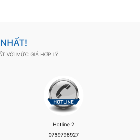
 NHẤT!
T VỚI MỨC GIÁ HỢP LÝ
Hotline 2
0769798927