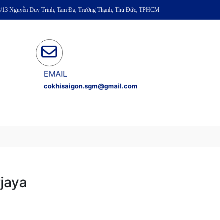
93/13 Nguyễn Duy Trinh, Tam Đa, Trường Thạnh, Thủ Đức, TPHCM
EMAIL
cokhisaigon.sgm@gmail.com
jaya